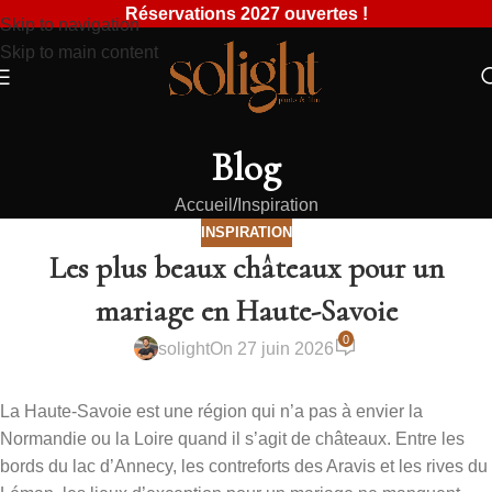
Réservations 2027 ouvertes !
Skip to navigation
Skip to main content
Blog
Accueil
Inspiration
INSPIRATION
Les plus beaux châteaux pour un
mariage en Haute-Savoie
0
solight
On 27 juin 2026
La Haute-Savoie est une région qui n’a pas à envier la
Normandie ou la Loire quand il s’agit de châteaux. Entre les
bords du lac d’Annecy, les contreforts des Aravis et les rives du