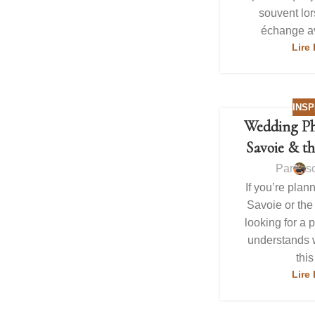
souvent lor
échange av
Lire 
INSP
Wedding Ph
Savoie & t
Par
s
If you’re plan
Savoie or the
looking for a
understands w
this 
Lire 