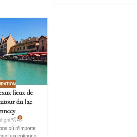
IRATION
eaux lieux de
utour du lac
nnecy
0
olight
ions où n’importe
ient exceptionnel