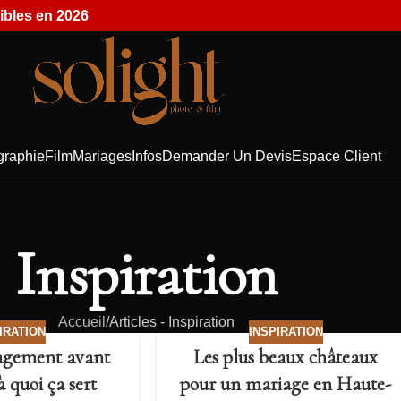
ibles en 2026
graphie
Film
Mariages
Infos
Demander Un Devis
Espace Client
Inspiration
Accueil
Articles - Inspiration
IRATION
INSPIRATION
agement avant
Les plus beaux châteaux
à quoi ça sert
pour un mariage en Haute-