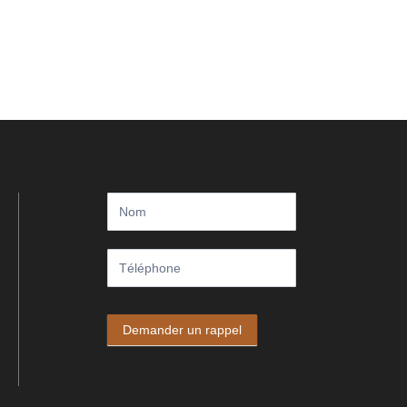
Call
me
back
Demander un rappel