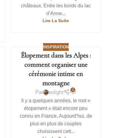
châteaux. Entre les bords du lac
d’Anne...
Lire La Suite
INSPIRATION
Élopement dans les Alpes :
comment organiser une
cérémonie intime en
montagne
0
Par
solight
Il y a quelques années, le mot «
élopement » était encore peu
connu en France. Aujourd’hui, de
plus en plus de couples
choisissent cett...