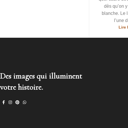
dès qu’on y
blanche. Le 
l’une d
Lire 
Des images qui illuminent
votre histoire.