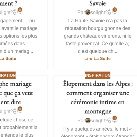
iment ?
Savoie
0
0
olight
Par
solight
ngagement — ou
La Haute-Savoie n’a pas la
 avant le mariage
réputation bourguignonne des
s options les plus
grands châteaux vinerons, ni le
timées dans
faste provençal. Ce qu’elle a,
n d’un mariag...
c’est quelque ch...
La Suite
Lire La Suite
IRATION
INSPIRATION
phe mariage
Élopement dans les Alpes :
ce que ça veut
comment organiser une
ent dire
cérémonie intime en
0
montagne
olight
0
uelque chose de
Par
solight
st probablement la
Il y a quelques années, le mot «
’entends le plus
élopement » était encore étranger