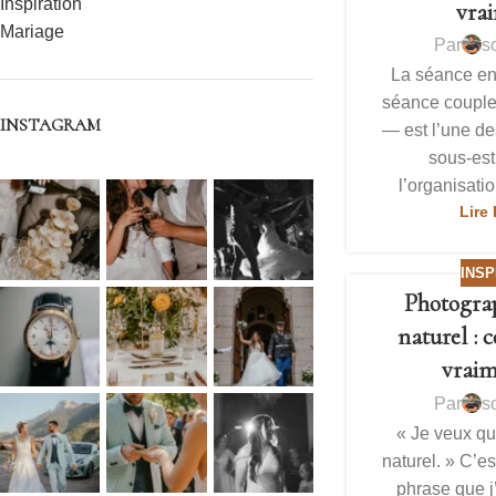
Inspiration
vra
Mariage
Par
s
La séance e
séance couple
INSTAGRAM
— est l’une de
sous-es
l’organisatio
Lire 
INSP
Photogra
naturel : 
vraim
Par
s
« Je veux q
naturel. » C’e
phrase que j