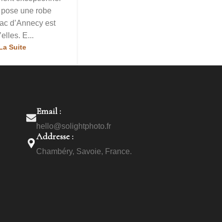
 pose une robe
lac d’Annecy est
’elles. E...
La Suite
Email :
hello@solightphoto.fr
Addresse :
Chambéry, Savoie, France.