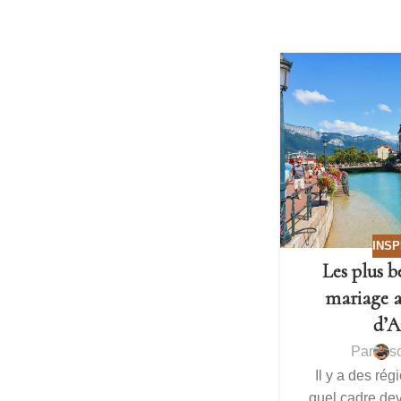
INSP
Les plus b
mariage a
d’A
Par
s
Il y a des rég
quel cadre dev