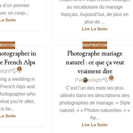
s d’un premier
au vocabulaire du mariage
ec un coup...
français. Aujourd’hui, de plus en
La Suite
plus de ...
Lire La Suite
IRATION
INSPIRATION
otographer in
Photographe mariage
he French Alps
naturel : ce que ça veut
0
vraiment dire
olight
0
ning a wedding in
Par
solight
 French Alps and
C’est l’un des mots les plus
 photographer who
utilisés dans les descriptions des
hat you’re after,
photographes de mariage. « Style
is for...
naturel. » « Photos naturelles. » «
La Suite
Ap...
Lire La Suite