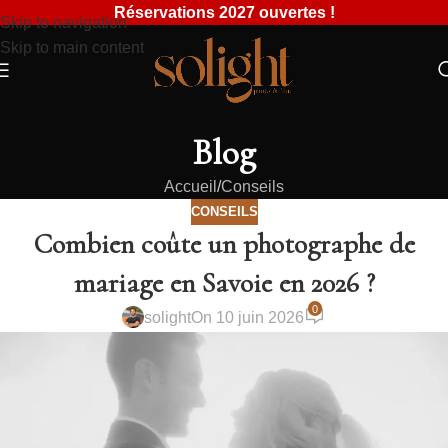
Réservations 2027 ouvertes !
Skip to navigation
Skip to main content
Blog
Accueil
Conseils
CONSEILS
Combien coûte un photographe de
mariage en Savoie en 2026 ?
0
solight
On 10 juin 2026