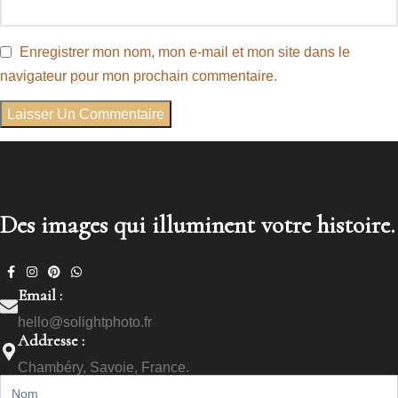
Enregistrer mon nom, mon e-mail et mon site dans le
navigateur pour mon prochain commentaire.
Des images qui illuminent votre histoire.
Email :
hello@solightphoto.fr
Addresse :
Chambéry, Savoie, France.
Call