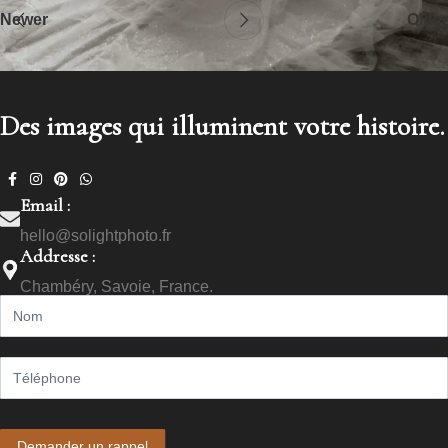
Newer
Older
Des images qui illuminent votre histoire.
Email :
hello@solightphoto.fr
Addresse :
Chambéry, Savoie, France.
Call
me
back
Demander un rappel