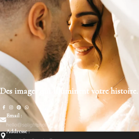
Des images qui illuminent votre histoire.
Email :
hello@solightphoto.fr
Addresse :
Clarice & Djamel