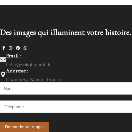
Des images qui illuminent votre histoire.
Email :
hello@solightphoto.fr
Addresse :
Chambéry, Savoie, France.
Call
me
back
Demander un rappel