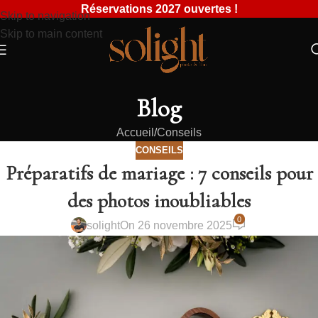
Réservations 2027 ouvertes !
Skip to navigation
Skip to main content
Blog
Accueil
Conseils
CONSEILS
Préparatifs de mariage : 7 conseils pour
des photos inoubliables
0
solight
On 26 novembre 2025