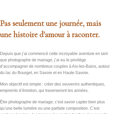
Photographie de Mariage
Un reportage photo lumineux, naturel et authentique.
Solight capture chaque détail de votre mariage avec
Pas seulement une journée, mais
émotion et élégance.
une histoire d’amour à raconter.
Depuis que j’ai commencé cette incroyable aventure en tant
que photographe de mariage, j’ai eu le privilège
d’accompagner de nombreux couples à Aix-les-Bains, autour
du lac du Bourget, en Savoie et en Haute-Savoie.
Mon objectif est simple : créer des souvenirs authentiques,
empreints d’émotion, qui traverseront les années.
Être photographe de mariage, c’est savoir capter bien plus
qu’une belle lumière ou une parfaite composition. C’est